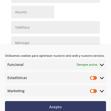
Utilizamos cookies para optimizar nuestro sitio web y nuestro servicio.
Funcional
Siempre activo
Estadísticas
Enviar
Estadíst
=
3 + 8
Marketing
Marketi
Orden Studio
Aviso Legal
Acepto
Política de privacidad