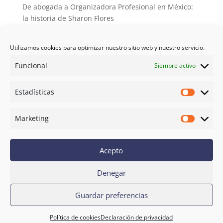
De abogada a Organizadora Profesional en México:
la historia de Sharon Flores
Desorganizada de nacimiento, organizadora de
vocación: la historia de Elena y La Semilla del Orden
Utilizamos cookies para optimizar nuestro sitio web y nuestro servicio.
De multinacional a Organizadora Profesional: cómo
Funcional
Siempre activo
el orden se convirtió en mi vocación
X Congreso AOPE: cuando la formación se convierte
Estadísticas
Estadíst
en familia
Marketing
Marketi
Orden Studio
Aviso Legal
Acepto
Política de privacidad
Condiciones de contratación
Denegar
© La Escuela del Orden - La Escuela
Guardar preferencias
del Orden ® es una marca
registrada
Política de cookies
Declaración de privacidad