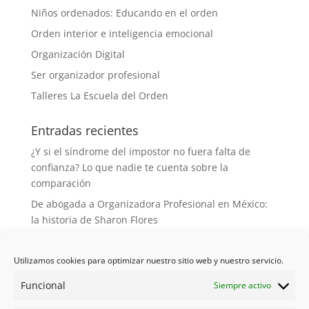
Niños ordenados: Educando en el orden
Orden interior e inteligencia emocional
Organización Digital
Ser organizador profesional
Talleres La Escuela del Orden
Entradas recientes
¿Y si el síndrome del impostor no fuera falta de
confianza? Lo que nadie te cuenta sobre la
comparación
De abogada a Organizadora Profesional en México:
la historia de Sharon Flores
Desorganizada de nacimiento, organizadora de
vocación: la historia de Elena y La Semilla del Orden
Utilizamos cookies para optimizar nuestro sitio web y nuestro servicio.
De multinacional a Organizadora Profesional: cómo
Funcional
Siempre activo
el orden se convirtió en mi vocación