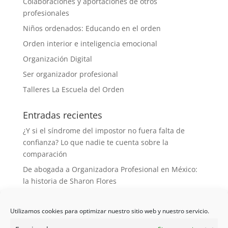
Colaboraciones y aportaciones de otros
profesionales
Niños ordenados: Educando en el orden
Orden interior e inteligencia emocional
Organización Digital
Ser organizador profesional
Talleres La Escuela del Orden
Entradas recientes
¿Y si el síndrome del impostor no fuera falta de
confianza? Lo que nadie te cuenta sobre la
comparación
De abogada a Organizadora Profesional en México:
la historia de Sharon Flores
Desorganizada de nacimiento, organizadora de
vocación: la historia de Elena y La Semilla del Orden
Utilizamos cookies para optimizar nuestro sitio web y nuestro servicio.
De multinacional a Organizadora Profesional: cómo