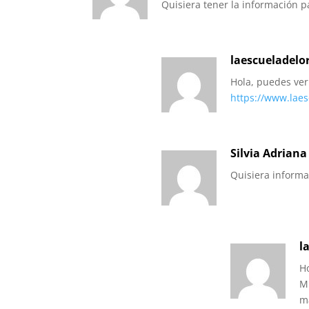
Quisiera tener la información p
laescueladelo
Hola, puedes ver
https://www.laes
Silvia Adriana
Quisiera informa
l
Ho
M
m