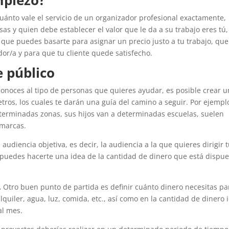
ánto vale el servicio de un organizador profesional exactamente,
 y quien debe establecer el valor que le da a su trabajo eres tú,
 que puedes basarte para asignar un precio justo a tu trabajo, que
or/a y para que tu cliente quede satisfecho.
e público
noces al tipo de personas que quieres ayudar, es posible crear u
etros, los cuales te darán una guía del camino a seguir. Por ejempl
terminadas zonas, sus hijos van a determinadas escuelas, suelen
 marcas.
tu audiencia objetiva, es decir, la audiencia a la que quieres dirigir 
 puedes hacerte una idea de la cantidad de dinero que está dispue
.
Otro buen punto de partida es definir cuánto dinero necesitas par
lquiler, agua, luz, comida, etc., así como en la cantidad de dinero 
al mes.