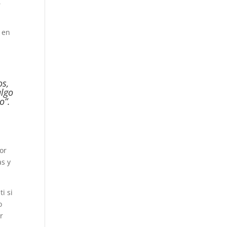
,
o en
os,
algo
o”.
or
as y
i si
o
r