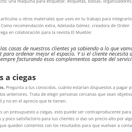
ecto: una máquina para etiquetar, etiquetas, bolsas, organizadores
 artículos u otros materiales que uses en tu trabajo para integrarl
.
Como recomendación extra, Adelaida Gómez, creadora de Orden
rega en colaboración para la revista El Mueble:
as casas de nuestros clientes ya sabiendo a lo que vam
it
para ordenar mejor el espacio. Y si el cliente necesita 
iempre facturando esos complementos aparte del servici
s a ciegas
es.
Pregunta a tus conocidos, cuánto estarían dispuestos a pagar p
tos anteriores. Trata de elegir personas cercanas que sean objetiv
 y no en el aprecio que te tienen.
 un presupuesto a ciegas, esto puede ser contraproducente para t
 poco satisfactorio para tus clientes si das un precio alto por alg
que queden contentos con los resultados para que vuelvan a conta