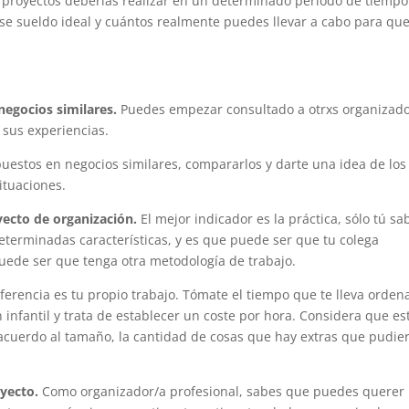
 proyectos deberías realizar en un determinado periodo de tiempo
se sueldo ideal y cuántos realmente puedes llevar a cabo para qu
negocios similares.
Puedes empezar consultado a otrxs organizad
 sus experiencias.
estos en negocios similares, compararlos y darte una idea de los
ituaciones.
oyecto de organización.
El mejor indicador es la práctica, sólo tú sa
determinadas características, y es que puede ser que tu colega
uede ser que tenga otra metodología de trabajo.
erencia es tu propio trabajo.
Tómate el tiempo que te lleva orden
 infantil y trata de establecer un coste por hora. Considera que es
 acuerdo al tamaño, la cantidad de cosas que hay extras que pudie
oyecto.
Como organizador/a profesional, sabes que puedes querer