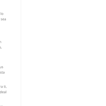
 lo
 sea
n
o,
tus
sta
a ti,
ideal