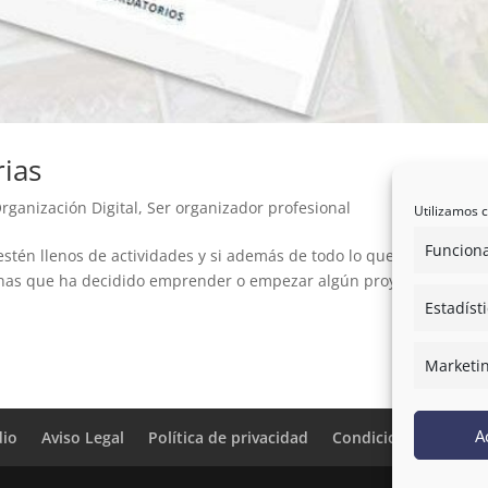
rias
rganización Digital
,
Ser organizador profesional
Utilizamos c
Funciona
s estén llenos de actividades y si además de todo lo que ya haces
nas que ha decidido emprender o empezar algún proyecto person
Estadíst
Marketi
A
dio
Aviso Legal
Política de privacidad
Condiciones de cont