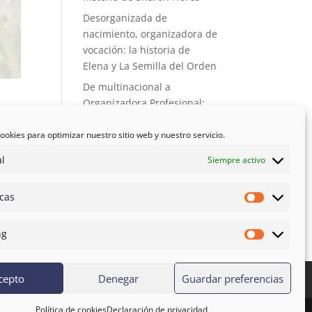
Desorganizada de
nacimiento, organizadora de
vocación: la historia de
Elena y La Semilla del Orden
De multinacional a
Organizadora Profesional:
cómo el orden se convirtió
en mi vocación
ookies para optimizar nuestro sitio web y nuestro servicio.
X Congreso AOPE: cuando la
l
Siempre activo
formación se convierte en
al
familia
icas
Estadístic
ng
Marketing
cepto
Denegar
Guardar preferencias
ratación
Política de cookies
Declaración de privacidad