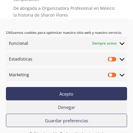
De abogada a Organizadora Profesional en México:
la historia de Sharon Flores
Desorganizada de nacimiento, organizadora de
vocación: la historia de Elena y La Semilla del Orden
Utilizamos cookies para optimizar nuestro sitio web y nuestro servicio.
De multinacional a Organizadora Profesional: cómo
Funcional
Siempre activo
el orden se convirtió en mi vocación
X Congreso AOPE: cuando la formación se convierte
Estadísticas
Estadíst
en familia
Marketing
Marketi
Orden Studio
Aviso Legal
Acepto
Política de privacidad
Condiciones de contratación
Denegar
© La Escuela del Orden - La Escuela
Guardar preferencias
del Orden ® es una marca