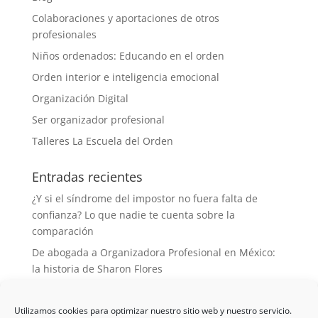
Colaboraciones y aportaciones de otros
profesionales
Niños ordenados: Educando en el orden
Orden interior e inteligencia emocional
Organización Digital
Ser organizador profesional
Talleres La Escuela del Orden
Entradas recientes
¿Y si el síndrome del impostor no fuera falta de
confianza? Lo que nadie te cuenta sobre la
comparación
De abogada a Organizadora Profesional en México:
la historia de Sharon Flores
Desorganizada de nacimiento, organizadora de
vocación: la historia de Elena y La Semilla del Orden
Utilizamos cookies para optimizar nuestro sitio web y nuestro servicio.